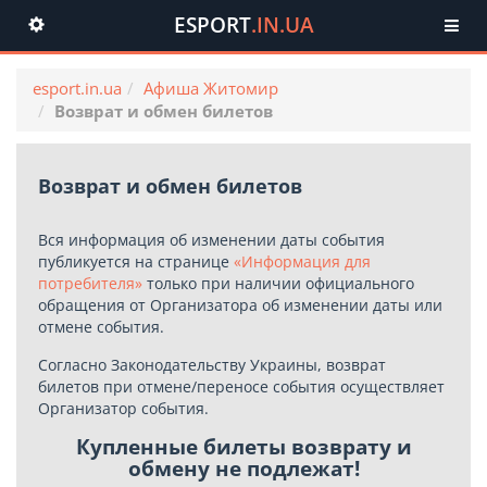
ESPORT
.IN.UA
Toggle
navigation
esport.in.ua
Афиша Житомир
Возврат и обмен билетов
Возврат и обмен билетов
Вся информация об изменении даты события
публикуется на странице
«Информация для
потребителя»
только при наличии официального
обращения от Организатора об изменении даты или
отмене события.
Согласно Законодательству Украины, возврат
билетов при отмене/переносе события осуществляет
Организатор события.
Купленные билеты возврату и
обмену не подлежат!